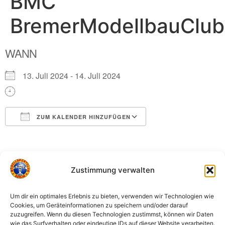
BMC
BremerModellbauClub
WANN
13. Juli 2024 - 14. Juli 2024
ZUM KALENDER HINZUFÜGEN
ICS herunterladen
Google Kalender
Modellbauausstellung im Aeronauticum – Deutsches
Luftschiff- und Marinefliegermuseum – Nordholz
Zustimmung verwalten
Peter-Strasser-Platz 3
27639 Wurster Nordseeküste
Um dir ein optimales Erlebnis zu bieten, verwenden wir Technologien wie
Cookies, um Geräteinformationen zu speichern und/oder darauf
BMC – Website
zuzugreifen. Wenn du diesen Technologien zustimmst, können wir Daten
wie das Surfverhalten oder eindeutige IDs auf dieser Website verarbeiten.